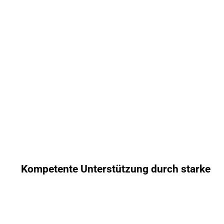
Kompetente Unterstützung durch starke 
Partnerschaft
Für alle Fragen rund um 
Gefahrgut, Abfallrecht, Gefahrstoffe 
und Arbeitssicherheit
 steht Ihnen unser Partnerbetrieb 