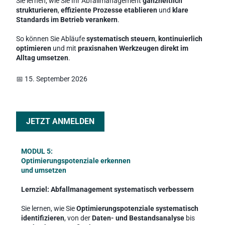
Sie lernen, wie Sie Ihr Abfallmanagement 
ganzheitlich 
strukturieren
, 
effiziente Prozesse etablieren
 und 
klare 
Standards im Betrieb verankern
.
So können Sie Abläufe 
systematisch steuern
, 
kontinuierlich 
optimieren
 und mit 
praxisnahen Werkzeugen direkt im 
Alltag umsetzen
.
📅 15. September 2026
JETZT ANMELDEN
MODUL 5: 
Optimierungspotenziale erkennen 
und umsetzen
Lernziel: Abfallmanagement systematisch verbessern
Sie lernen, wie Sie 
Optimierungspotenziale systematisch 
identifizieren
, von der 
Daten- und Bestandsanalyse
 bis 