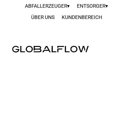
ABFALLERZEUGER▾
ENTSORGER▾
ÜBER UNS
KUNDENBEREICH