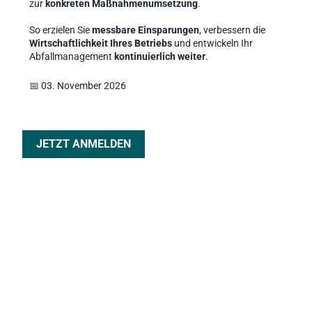
zur 
konkreten Maßnahmenumsetzung
.
So erzielen Sie 
messbare Einsparungen
, verbessern die 
Wirtschaftlichkeit Ihres Betriebs
 und entwickeln Ihr 
Abfallmanagement 
kontinuierlich weiter
.
📅 03. November 2026
JETZT ANMELDEN
MODUL 5: 
Optimierungspotenziale erkennen 
und umsetzen