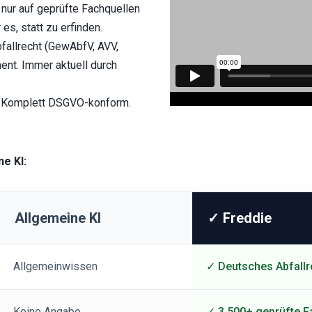
 nur auf geprüfte Fachquellen 
es, statt zu erfinden.
allrecht (GewAbfV, AVV, 
t. Immer aktuell durch 
 Komplett DSGVO-konform. 
e KI:
Allgemeine KI
✓ Freddie
Allgemeinwissen
✓ Deutsches Abfall
Keine Angabe
✓ 3.500+ geprüfte F