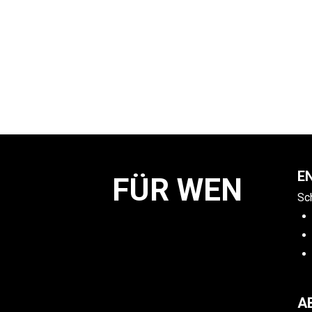
E
FÜR WEN 
Sc
A